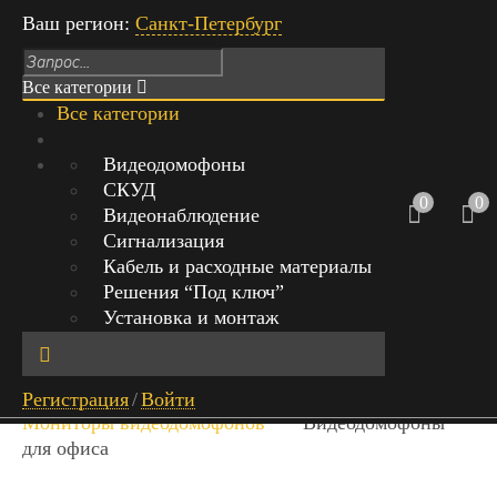
Ваш регион:
Санкт-Петербург
Все категории
Все категории
Режим работы: Пн-Вс с 9:00 до 21:00
Видеодомофоны
г.Москва, Михайловский проезд
СКУД
д.1 стр.1, офис 429
0
0
Видеонаблюдение
Сигнализация
+7 (999) 842-40-20
0
Кабель и расходные материалы
0 руб.
Решения “Под ключ”
Обратный звонок
Установка и монтаж
Найт
Главная
Каталог
Видеодомофоны
Регистрация
/
Войти
и
Мониторы видеодомофонов
Видеодомофоны
для офиса