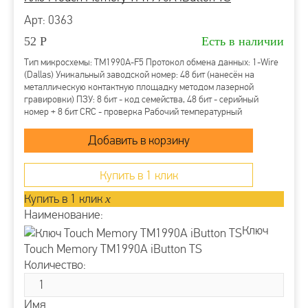
Арт: 0363
52
Р
Есть в наличии
Тип микросхемы: TM1990A-F5 Протокол обмена данных: 1-Wire
(Dallas) Уникальный заводской номер: 48 бит (нанесён на
металлическую контактную площадку методом лазерной
гравировки) ПЗУ: 8 бит - код семейства, 48 бит - серийный
номер + 8 бит CRC - проверка Рабочий температурный
диапазон: от -40°C...
Купить в 1 клик
Купить в 1 клик
x
Наименование:
Ключ
Touch Memory TM1990A iButton TS
Количество:
Имя