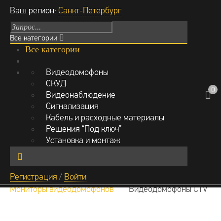
Ваш регион:
Санкт-Петербург
Все категории
Все категории
Режим работы: Пн-Вс с 9:00 до 21:00
Видеодомофоны
г.Москва, Михайловский проезд
СКУД
д.1 стр.1, офис 429
0
Видеонаблюдение
Сигнализация
+7 (999) 842-40-20
0
Кабель и расходные материалы
0 руб.
Решения “Под ключ”
Обратный звонок
Установка и монтаж
Найт
Регистрация
/
Войти
Главная
Каталог
Видеодомофоны
и
Мониторы видеодомофонов
Видеодомофоны CTV